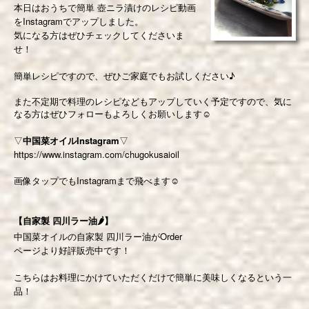
本日はおうちで簡単 壺ニラ漬けのレシピ動画
をInstagramでアップしました。
気になる方はぜひチェックしてくださいま
せ！
簡単レシピですので、ぜひご家庭でもお試しください♪
また不定期で料理のレシピなどもアップしていく予定ですので、気に
なる方はぜひフォローもよろしくお願いします
☺️
▽
中国菜オイルInstagram
▽
https://www.instagram.com/chugokusaioil
画像タップでもInstagramまで飛べます☺️
【自家製 四川ラー油🌶】
中国菜オイルの自家製 四川ラー油がOrder
ページより好評販売中です！
こちらはお料理にかけていただくだけで簡単に美味しくなるという一
品！