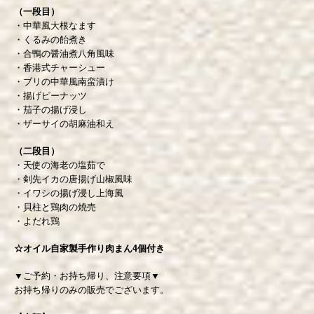
（一段目）
・中華風大根なます
・くるみの飴煮き
・合鴨の醤油煮八角風味
・香港式チャーシュー
・ブリの中華風南蛮漬け
・揚げピーナッツ
・茄子の揚げ浸し
・ザーサイの胡麻油和え
（二段目）
・天使の海老の塩茹で
・剣先イカの唐揚げ山椒風味
・イワシの揚げ浸し上海風
・貝柱と鶏肉の焼売
・よだれ鶏
☆オイル自家製手作り肉まん4個付き
▼ご予約・お持ち帰り、注意要項▼
お持ち帰りのみの販売でございます。