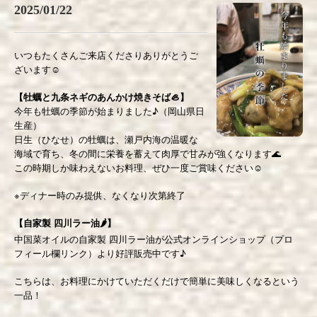
2025/01/22
いつもたくさんご来店くださりありがとうご
ざいます☺️
【牡蠣と九条ネギのあんかけ焼きそば🦪】
今年も牡蠣の季節が始まりました♪（岡山県日
生産）
日生（ひなせ）の牡蠣は、瀬戸内海の温暖な
海域で育ち、冬の間に栄養を蓄えて肉厚で甘みが強くなります🌊
この時期しか味わえないお料理、ぜひ一度ご賞味ください☺️
※
ディナー時のみ提供、なくなり次第終了
【自家製 四川ラー油🌶️】
中国菜オイルの自家製 四川ラー油が公式オンラインショップ（プロ
フィール欄リンク）より好評販売中です♪
こちらは、お料理にかけていただくだけで簡単に美味しくなるという
一品！