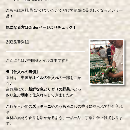
こちらはお料理にかけていただくだけで簡単に美味しくなるという一
品！
気になる方はOrderページよりチェック！
2025/06/11
こんにちは♪中国菜オイル森本です🌞
🎥【仕入れの裏側】
本日は、
中国菜オイルの仕入れ
の一部をご紹
介♪
奈良県にて、
新鮮な色とりどりの野菜
がどっ
さり並ぶ
朝市
で仕入れをしてきました🌽
これからが旬の
ズッキーニ
や
とうもろこし
の香りにやられて即仕入れ
☺️
食材の素材や香りを活かせるよう、一品一品、丁寧に仕上げておりま
す。