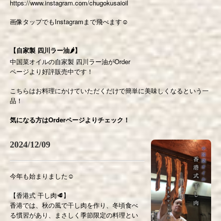
https://www.instagram.com/chugokusaioil
画像タップでもInstagramまで飛べます☺️
【自家製 四川ラー油🌶】
中国菜オイルの自家製 四川ラー油がOrder
ページより好評販売中です！
こちらはお料理にかけていただくだけで簡単に美味しくなるという一
品！
気になる方はOrderページよりチェック！
2024/12/09
今年も始まりました☺️
【香港式 干し肉🥩】
香港では、秋の風で干し肉を作り、冬頃食べ
る慣習があり、まさしく季節限定の料理とい