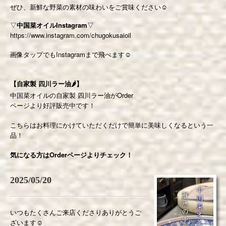
ぜひ、新鮮な野菜の素材の味わいをご賞味ください
☺️
▽
中国菜オイルInstagram
▽
https://www.instagram.com/chugokusaioil
画像タップでもInstagramまで飛べます☺️
【自家製 四川ラー油🌶】
中国菜オイルの自家製 四川ラー油がOrder
ページより好評販売中です！
こちらはお料理にかけていただくだけで簡単に美味しくなるという一
品！
気になる方はOrderページよりチェック！
2025/05/20
いつもたくさんご来店くださりありがとうご
ざいます☺️