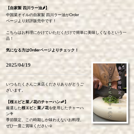
【自家製 四川ラー油🌶】
中国菜オイルの自家製 四川ラー油がOrder
ページより好評販売中です！
こちらはお料理にかけていただくだけで簡単に美味しくなるという一
品！
気になる方はOrderページよりチェック！
2025/04/19
いつもたくさんご来店くださりありがとうご
ざいます。
【桜エビと菜ノ花のチャーハン🦐】
厳選した
桜エビ
と
菜ノ花
を使用したチャーハ
ン🥦
季節限定、この時期しか味わえないお料理、
ぜひ一度ご賞味ください☺️