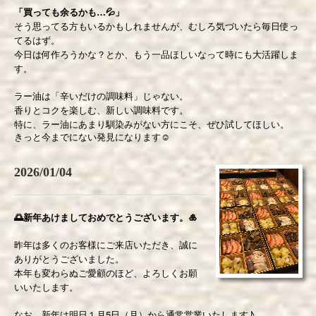
「買っても余るかも…💦」
そう思ってる方もいるかもしれませんが、むしろ気づいたら毎日使っ
てるはず。
今日は何作ろうかな？とか、もう一品ほしいなって時にも大活躍しま
す。
ラー油は「辛いだけの調味料」じゃない。
香りとコクを楽しむ、新しい調味料です。
特に、ラー油にあまり馴染みがない方にこそ、ぜひ試してほしい。
きっと今までにない発見になります
☺️
2026/01/04
🌅新年あけましておめでとうございます。🎍
昨年は多くのお客様にご来店いただき、誠に
ありがとうございました。
本年も変わらぬご愛顧のほど、よろしくお願
いいたします。
なお、新年は明日１月5日（月）から通常営業いたします♪