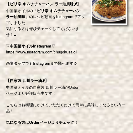
【ピリ辛 キムチチャーハン ラー油風味🌶】
中国菜オイルの「
ピリ辛 キムチチャーハン
ラー油風味
」のレシピ動画をInstagramでアッ
プしました。
気になる方はぜひチェックしてくださいま
せ！🍳
▽
中国菜オイルInstagram
▽
https://www.instagram.com/chugokusaioil
画像タップでもInstagramまで飛べます☺️
【自家製 四川ラー油🌶】
中国菜オイルの自家製 四川ラー油がOrder
ページより好評販売中です！
こちらはお料理にかけていただくだけで簡単に美味しくなるという一
品！
気になる方はOrderページよりチェック！