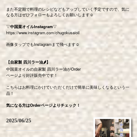
また不定期で料理のレシピなどもアップしていく予定ですので、気に
なる方はぜひフォローもよろしくお願いします
☺️
▽
中国菜オイルInstagram
▽
https://www.instagram.com/chugokusaioil
画像タップでもInstagramまで飛べます☺️
【自家製 四川ラー油🌶】
中国菜オイルの自家製 四川ラー油がOrder
ページより好評販売中です！
こちらはお料理にかけていただくだけで簡単に美味しくなるという一
品！
気になる方はOrderページよりチェック！
2025/06/25