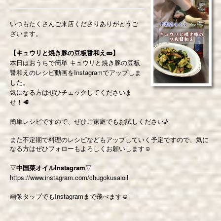
いつもたくさんご来店くださりありがとうご
ざいます。
【キュウリと焼き豚の豆板醤和え🥒】
本日はおうちで簡単 キュウリと焼き豚の豆板
醤和えのレシピ動画をInstagramでアップしま
した。
気になる方はぜひチェックしてくださいま
せ！🥩
簡単レシピですので、ぜひご家庭でもお試しください♪
また不定期で料理のレシピなどもアップしていく予定ですので、気に
なる方はぜひフォローもよろしくお願いします
☺️
▽
中国菜オイルInstagram
▽
https://www.instagram.com/chugokusaioil
画像タップでもInstagramまで飛べます☺️