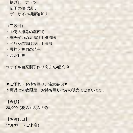
・揚げピーナッツ
・茄子の揚げ浸し
・ザーサイの胡麻油和え
（二段目）
・天使の海老の塩茹で
・剣先イカの唐揚げ山椒風味
・イワシの揚げ浸し上海風
・貝柱と鶏肉の焼売
・よだれ鶏
☆オイル自家製手作り肉まん4個付き
▼ご予約・お持ち帰り、注意要項▼
本商品は20食限定・お持ち帰りのみの販売でございます。
【金額】
28,000（税込）現金のみ
【お渡し日】
12月31日（ご来店）