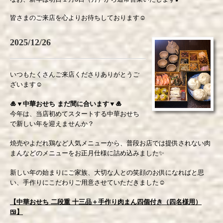
皆さまのご来店を心よりお待ちしております
☺️
2025/12/26
いつもたくさんご来店くださりありがとうご
ざいます☺️
🎍▼中華おせち まだ間に合います▼🎍
今年は、当店初めてスタートする中華おせち
で新しい年を迎えませんか？
焼売やよだれ鶏など人気メニューから、普段お店では提供されない肉
まんなどのメニューをお正月仕様に詰め込みました✨
新しい年の始まりにご家族、大切な人との笑顔のお供になればと思
い、手作りにこだわりご用意させていただきました☺️
【中華おせち 二段重 十三品＋手作り肉まん四個付き（四名様用）
🍱】