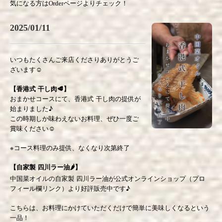
気になる方はOrderページよりチェック！
2025/01/11
いつもたくさんご来店くださりありがとうご
ざいます☺️
【香港式 干し肉🥩】
おまかせコースにて、香港式 干し肉の提供が
始まりました♪
この時期しか味わえないお料理、ぜひ一度ご
賞味ください☺️
※コース料理のみ提供、なくなり次第終了
【自家製 四川ラー油🌶️】
中国菜オイルの自家製 四川ラー油が公式オンラインショップ（プロ
フィール欄リンク）より好評販売中です♪
こちらは、お料理にかけていただくだけで簡単に美味しくなるという
一品！