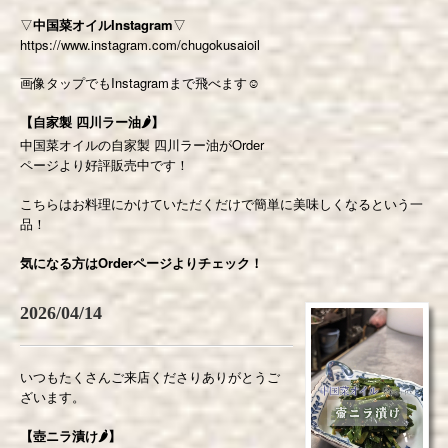
▽
中国菜オイルInstagram
▽
https://www.instagram.com/chugokusaioil
画像タップでもInstagramまで飛べます☺️
【自家製 四川ラー油🌶】
中国菜オイルの自家製 四川ラー油がOrder
ページより好評販売中です！
こちらはお料理にかけていただくだけで簡単に美味しくなるという一
品！
気になる方はOrderページよりチェック！
2026/04/14
いつもたくさんご来店くださりありがとうご
ざいます。
【壺ニラ漬け🌶️】