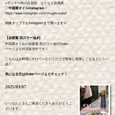
※
ディナー時のみ提供、なくなり次第終
▽
中国菜オイルInstagram
▽
https://www.instagram.com/chugokusaioil
画像タップでもInstagramまで飛べます☺️
【自家製 四川ラー油🌶】
中国菜オイルの自家製 四川ラー油がOrder
ページより好評販売中です！
こちらはお料理にかけていただくだけで簡単に美味しくなるという一
品！
気になる方はOrderページよりチェック！
2025/03/07
いつもたくさんご来店くださりありがとうご
ざいます。