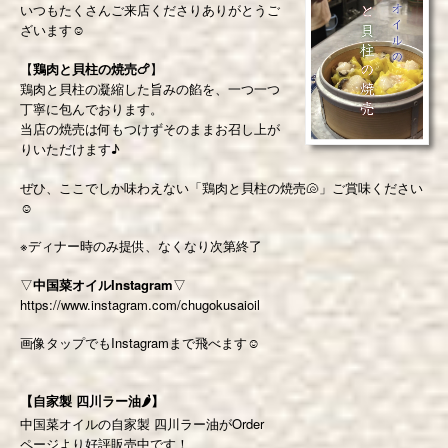
いつもたくさんご来店くださりありがとうご
ざいます☺️
【
鶏肉と貝柱の焼売🍗
】
鶏肉と貝柱の凝縮した旨みの餡を、一つ一つ
丁寧に包んでおります。
当店の焼売は何もつけずそのままお召し上が
りいただけます♪
ぜひ、ここでしか味わえない「鶏肉と貝柱の焼売🐚」ご賞味ください
☺️
※ディナー時のみ提供、なくなり次第終了
▽
中国菜オイルInstagram
▽
https://www.instagram.com/chugokusaioil
画像タップでもInstagramまで飛べます☺️
【自家製 四川ラー油🌶】
中国菜オイルの自家製 四川ラー油がOrder
ページより好評販売中です！