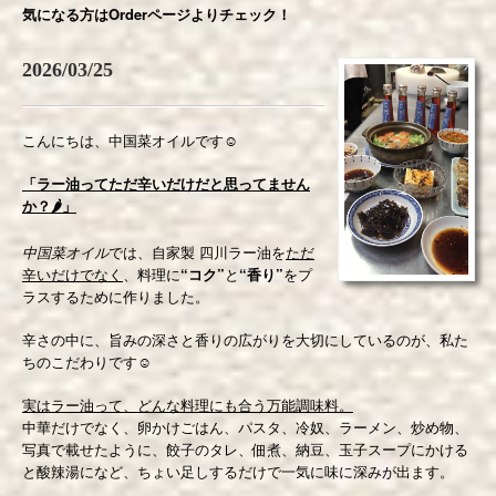
気になる方はOrderページよりチェック！
2026/03/25
こんにちは、中国菜オイルです☺️
「ラー油ってただ辛いだけだと思ってません
か？🌶️」
中国菜オイル
では、自家製 四川ラー油を
ただ
辛いだけでなく
、料理に
“コク”
と
“香り”
をプ
ラスするために作りました。
辛さの中に、旨みの深さと香りの広がりを大切にしているのが、私た
ちのこだわりです☺️
実はラー油って、どんな料理にも合う万能調味料。
中華だけでなく、卵かけごはん、パスタ、冷奴、ラーメン、炒め物、
写真で載せたように、餃子のタレ、佃煮、納豆、玉子スープにかける
と酸辣湯になど、ちょい足しするだけで一気に味に深みが出ます。