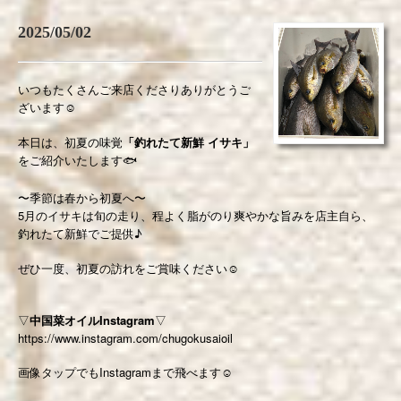
2025/05/02
いつもたくさんご来店くださりありがとうご
ざいます☺️
本日は、初夏の味覚
「釣れたて新鮮 イサキ」
をご紹介いたします🐟
〜季節は春から初夏へ〜
5月のイサキは旬の走り、程よく脂がのり爽やかな旨みを店主自ら、
釣れたて新鮮でご提供♪
ぜひ一度、初夏の訪れをご賞味ください☺️
▽
中国菜オイルInstagram
▽
https://www.instagram.com/chugokusaioil
画像タップでもInstagramまで飛べます☺️