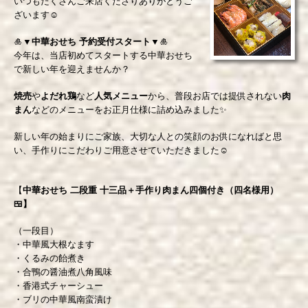
いつもたくさんご来店くださりありがとうご
ざいます☺️
🎍▼
中華おせち 予約受付スタート
▼🎍
今年は、当店初めてスタートする中華おせち
で新しい年を迎えませんか？
焼売
や
よだれ鶏
など
人気メニュー
から、普段お店では提供されない
肉
まん
などのメニューをお正月仕様に詰め込みました✨
新しい年の始まりにご家族、大切な人との笑顔のお供になればと思
い、手作りにこだわりご用意させていただきました☺️
【
中華おせち 二段重 十三品＋手作り肉まん四個付き（四名様用）
🍱】
（一段目）
・中華風大根なます
・くるみの飴煮き
・合鴨の醤油煮八角風味
・香港式チャーシュー
・ブリの中華風南蛮漬け