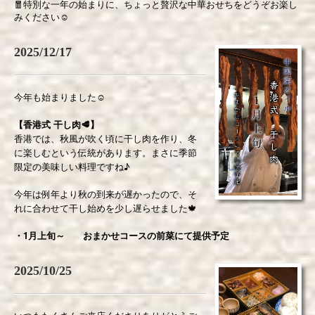
🧧
特別な一年の始まりに、ちょっと贅沢な中華おせちをどうぞお楽し
みください
☺️
2025/12/17
今年も始まりました☺️
【香港式 干し肉🥩】
香港では、秋風が吹く頃に干し肉を作り、冬
に楽しむという伝統があります。まさに季節
限定の美味しい料理ですね♪
今年は例年より秋の到来が遅かったので、そ
れに合わせて干し始めを少し遅らせました🍁
1
・
月上旬～ おまかせコースの前菜にて提供予定
2025/10/25